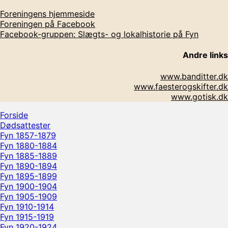
Foreningens hjemmeside
Foreningen på Facebook
Facebook-gruppen: Slægts- og lokalhistorie på Fyn
Andre links
www.banditter.dk
www.faesterogskifter.dk
www.gotisk.dk
Rul
Forside
op
Dødsattester
Fyn 1857-1879
Fyn 1880-1884
Fyn 1885-1889
Fyn 1890-1894
Fyn 1895-1899
Fyn 1900-1904
Fyn 1905-1909
Fyn 1910-1914
Fyn 1915-1919
Fyn 1920-1924