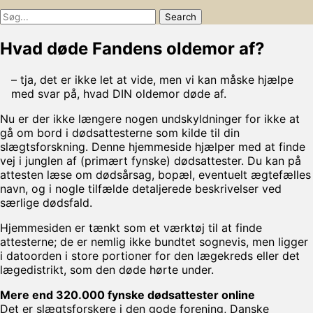
Søg
Søg
efter:
Hvad døde Fandens oldemor af?
– tja, det er ikke let at vide, men vi kan måske hjælpe
med svar på, hvad DIN oldemor døde af.
Nu er der ikke længere nogen undskyldninger for ikke at
gå om bord i dødsattesterne som kilde til din
slægtsforskning. Denne hjemmeside hjælper med at finde
vej i junglen af (primært fynske) dødsattester. Du kan på
attesten læse om dødsårsag, bopæl, eventuelt ægtefælles
navn, og i nogle tilfælde detaljerede beskrivelser ved
særlige dødsfald.
Hjemmesiden er tænkt som et værktøj til at finde
attesterne; de er nemlig ikke bundtet sognevis, men ligger
i datoorden i store portioner for den lægekreds eller det
lægedistrikt, som den døde hørte under.
Mere end 320.000 fynske dødsattester online
Det er slægtsforskere i den gode forening, Danske