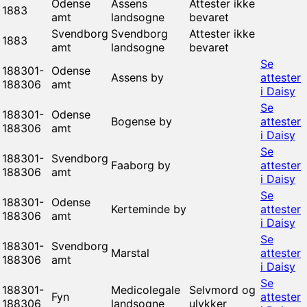
Odense
Assens
Attester ikke
1883
amt
landsogne
bevaret
Svendborg
Svendborg
Attester ikke
1883
amt
landsogne
bevaret
Se
188301-
Odense
Assens by
attester
188306
amt
i Daisy
Se
188301-
Odense
Bogense by
attester
188306
amt
i Daisy
Se
188301-
Svendborg
Faaborg by
attester
188306
amt
i Daisy
Se
188301-
Odense
Kerteminde by
attester
188306
amt
i Daisy
Se
188301-
Svendborg
Marstal
attester
188306
amt
i Daisy
Se
188301-
Medicolegale
Selvmord og
Fyn
attester
188306
landsogne
ulykker