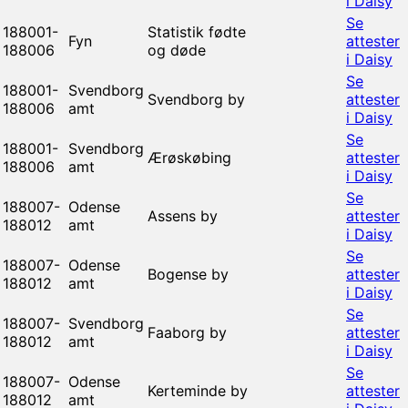
i Daisy
Se
188001-
Statistik fødte
Fyn
attester
188006
og døde
i Daisy
Se
188001-
Svendborg
Svendborg by
attester
188006
amt
i Daisy
Se
188001-
Svendborg
Ærøskøbing
attester
188006
amt
i Daisy
Se
188007-
Odense
Assens by
attester
188012
amt
i Daisy
Se
188007-
Odense
Bogense by
attester
188012
amt
i Daisy
Se
188007-
Svendborg
Faaborg by
attester
188012
amt
i Daisy
Se
188007-
Odense
Kerteminde by
attester
188012
amt