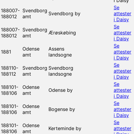
i Daisy
Se
188007-
Svendborg
Svendborg by
attester
188012
amt
i Daisy
Se
188007-
Svendborg
Ærøskøbing
attester
188012
amt
i Daisy
Se
Odense
Assens
1881
attester
amt
landsogne
i Daisy
Se
188110-
Svendborg
Svendborg
attester
188112
amt
landsogne
i Daisy
Se
188101-
Odense
Odense by
attester
188106
amt
i Daisy
Se
188101-
Odense
Bogense by
attester
188106
amt
i Daisy
Se
188101-
Odense
Kerteminde by
attester
188106
amt