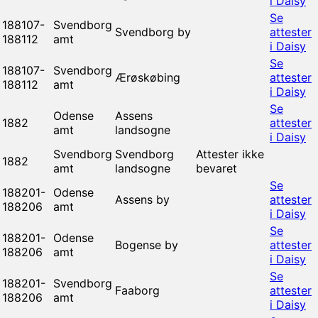
i Daisy
Se
188107-
Svendborg
Svendborg by
attester
188112
amt
i Daisy
Se
188107-
Svendborg
Ærøskøbing
attester
188112
amt
i Daisy
Se
Odense
Assens
1882
attester
amt
landsogne
i Daisy
Svendborg
Svendborg
Attester ikke
1882
amt
landsogne
bevaret
Se
188201-
Odense
Assens by
attester
188206
amt
i Daisy
Se
188201-
Odense
Bogense by
attester
188206
amt
i Daisy
Se
188201-
Svendborg
Faaborg
attester
188206
amt
i Daisy