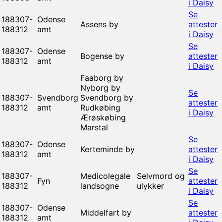
i Daisy
Se
188307-
Odense
Assens by
attester
188312
amt
i Daisy
Se
188307-
Odense
Bogense by
attester
188312
amt
i Daisy
Faaborg by
Nyborg by
Se
188307-
Svendborg
Svendborg by
attester
188312
amt
Rudkøbing
i Daisy
Ærøskøbing
Marstal
Se
188307-
Odense
Kerteminde by
attester
188312
amt
i Daisy
Se
188307-
Medicolegale
Selvmord og
Fyn
attester
188312
landsogne
ulykker
i Daisy
Se
188307-
Odense
Middelfart by
attester
188312
amt