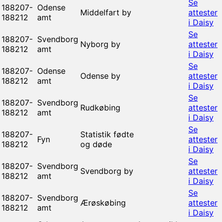
Se
188207-
Odense
Middelfart by
attester
188212
amt
i Daisy
Se
188207-
Svendborg
Nyborg by
attester
188212
amt
i Daisy
Se
188207-
Odense
Odense by
attester
188212
amt
i Daisy
Se
188207-
Svendborg
Rudkøbing
attester
188212
amt
i Daisy
Se
188207-
Statistik fødte
Fyn
attester
188212
og døde
i Daisy
Se
188207-
Svendborg
Svendborg by
attester
188212
amt
i Daisy
Se
188207-
Svendborg
Ærøskøbing
attester
188212
amt
i Daisy