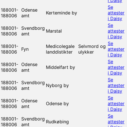
i Daisy
Se
188001-
Odense
Kerteminde by
attester
188006
amt
i Daisy
Se
188001-
Svendborg
Marstal
attester
188006
amt
i Daisy
Se
188001-
Medicolegale
Selvmord og
Fyn
attester
188006
landdistikter
ulykker
i Daisy
Se
188001-
Odense
Middelfart by
attester
188006
amt
i Daisy
Se
188001-
Svendborg
Nyborg by
attester
188006
amt
i Daisy
Se
188001-
Odense
Odense by
attester
188006
amt
i Daisy
Se
188001-
Svendborg
Rudkøbing
attester
188006
amt