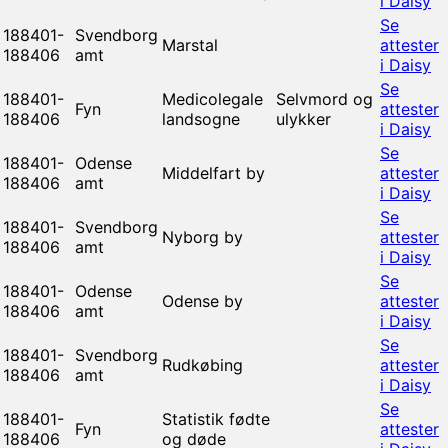
i Daisy
Se
188401-
Svendborg
Marstal
attester
188406
amt
i Daisy
Se
188401-
Medicolegale
Selvmord og
Fyn
attester
188406
landsogne
ulykker
i Daisy
Se
188401-
Odense
Middelfart by
attester
188406
amt
i Daisy
Se
188401-
Svendborg
Nyborg by
attester
188406
amt
i Daisy
Se
188401-
Odense
Odense by
attester
188406
amt
i Daisy
Se
188401-
Svendborg
Rudkøbing
attester
188406
amt
i Daisy
Se
188401-
Statistik fødte
Fyn
attester
188406
og døde