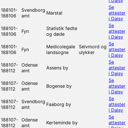
i Daisy
Se
188101-
Svendborg
Marstal
attester
188106
amt
i Daisy
Se
188101-
Statistik fødte
Fyn
attester
188106
og døde
i Daisy
Se
188101-
Medicolegale
Selvmord og
Fyn
attester
188106
landsogne
ulykker
i Daisy
Se
188107-
Odense
Assens by
attester
188112
amt
i Daisy
Se
188107-
Odense
Bogense by
attester
188112
amt
i Daisy
Se
188107-
Svendborg
Faaborg by
attester
188112
amt
i Daisy
Se
188107-
Odense
Kerteminde by
attester
188112
amt