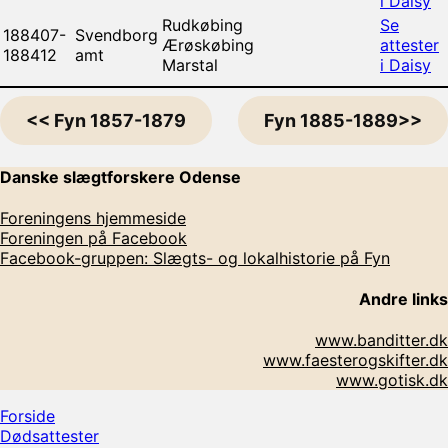
i Daisy
Rudkøbing
Se
188407-
Svendborg
Ærøskøbing
attester
188412
amt
Marstal
i Daisy
<< Fyn 1857-1879
Fyn 1885-1889>>
Danske slægtforskere Odense
Foreningens hjemmeside
Foreningen på Facebook
Facebook-gruppen: Slægts- og lokalhistorie på Fyn
Andre links
www.banditter.dk
www.faesterogskifter.dk
www.gotisk.dk
Rul
Forside
op
Dødsattester