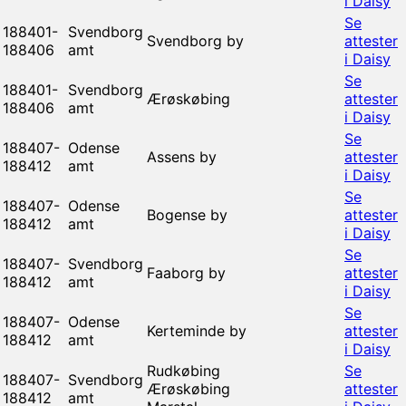
i Daisy
Se
188401-
Svendborg
Svendborg by
attester
188406
amt
i Daisy
Se
188401-
Svendborg
Ærøskøbing
attester
188406
amt
i Daisy
Se
188407-
Odense
Assens by
attester
188412
amt
i Daisy
Se
188407-
Odense
Bogense by
attester
188412
amt
i Daisy
Se
188407-
Svendborg
Faaborg by
attester
188412
amt
i Daisy
Se
188407-
Odense
Kerteminde by
attester
188412
amt
i Daisy
Rudkøbing
Se
188407-
Svendborg
Ærøskøbing
attester
188412
amt