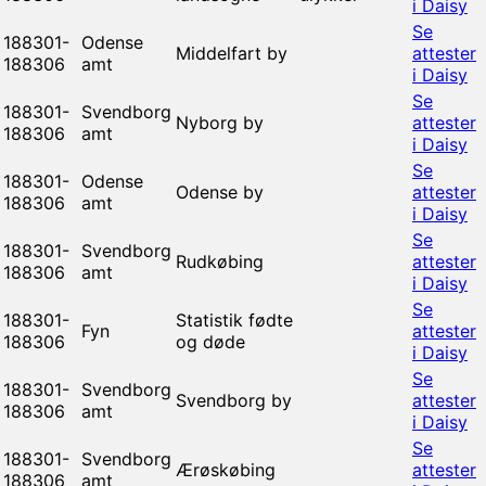
i Daisy
Se
188301-
Odense
Middelfart by
attester
188306
amt
i Daisy
Se
188301-
Svendborg
Nyborg by
attester
188306
amt
i Daisy
Se
188301-
Odense
Odense by
attester
188306
amt
i Daisy
Se
188301-
Svendborg
Rudkøbing
attester
188306
amt
i Daisy
Se
188301-
Statistik fødte
Fyn
attester
188306
og døde
i Daisy
Se
188301-
Svendborg
Svendborg by
attester
188306
amt
i Daisy
Se
188301-
Svendborg
Ærøskøbing
attester
188306
amt