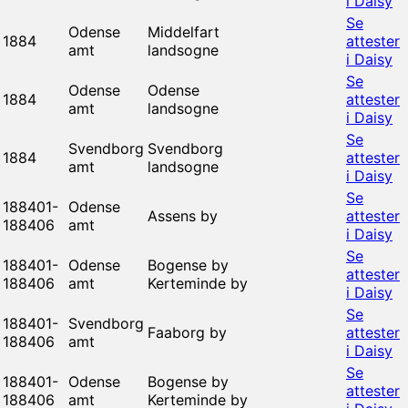
i Daisy
Se
Odense
Middelfart
1884
attester
amt
landsogne
i Daisy
Se
Odense
Odense
1884
attester
amt
landsogne
i Daisy
Se
Svendborg
Svendborg
1884
attester
amt
landsogne
i Daisy
Se
188401-
Odense
Assens by
attester
188406
amt
i Daisy
Se
188401-
Odense
Bogense by
attester
188406
amt
Kerteminde by
i Daisy
Se
188401-
Svendborg
Faaborg by
attester
188406
amt
i Daisy
Se
188401-
Odense
Bogense by
attester
188406
amt
Kerteminde by