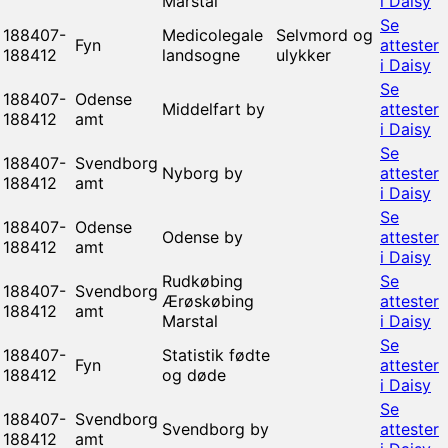
Marstal
i Daisy
Se
188407-
Medicolegale
Selvmord og
Fyn
attester
188412
landsogne
ulykker
i Daisy
Se
188407-
Odense
Middelfart by
attester
188412
amt
i Daisy
Se
188407-
Svendborg
Nyborg by
attester
188412
amt
i Daisy
Se
188407-
Odense
Odense by
attester
188412
amt
i Daisy
Rudkøbing
Se
188407-
Svendborg
Ærøskøbing
attester
188412
amt
Marstal
i Daisy
Se
188407-
Statistik fødte
Fyn
attester
188412
og døde
i Daisy
Se
188407-
Svendborg
Svendborg by
attester
188412
amt