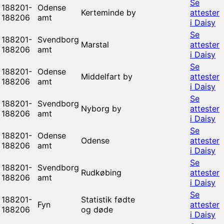
Se
188201-
Odense
Kerteminde by
attester
188206
amt
i Daisy
Se
188201-
Svendborg
Marstal
attester
188206
amt
i Daisy
Se
188201-
Odense
Middelfart by
attester
188206
amt
i Daisy
Se
188201-
Svendborg
Nyborg by
attester
188206
amt
i Daisy
Se
188201-
Odense
Odense
attester
188206
amt
i Daisy
Se
188201-
Svendborg
Rudkøbing
attester
188206
amt
i Daisy
Se
188201-
Statistik fødte
Fyn
attester
188206
og døde
i Daisy