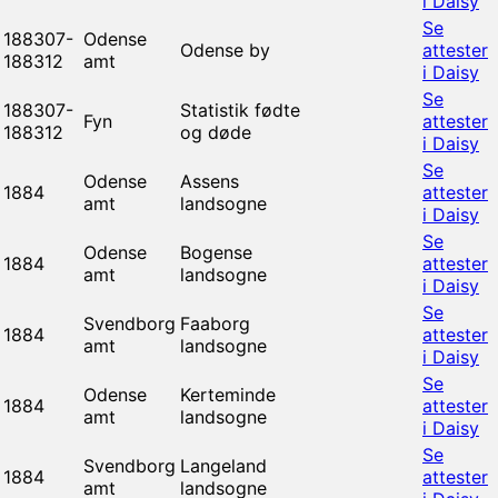
i Daisy
Se
188307-
Odense
Odense by
attester
188312
amt
i Daisy
Se
188307-
Statistik fødte
Fyn
attester
188312
og døde
i Daisy
Se
Odense
Assens
1884
attester
amt
landsogne
i Daisy
Se
Odense
Bogense
1884
attester
amt
landsogne
i Daisy
Se
Svendborg
Faaborg
1884
attester
amt
landsogne
i Daisy
Se
Odense
Kerteminde
1884
attester
amt
landsogne
i Daisy
Se
Svendborg
Langeland
1884
attester
amt
landsogne