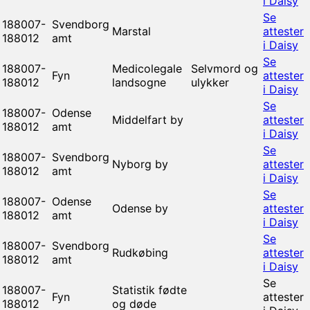
i Daisy
Se
188007-
Svendborg
Marstal
attester
188012
amt
i Daisy
Se
188007-
Medicolegale
Selvmord og
Fyn
attester
188012
landsogne
ulykker
i Daisy
Se
188007-
Odense
Middelfart by
attester
188012
amt
i Daisy
Se
188007-
Svendborg
Nyborg by
attester
188012
amt
i Daisy
Se
188007-
Odense
Odense by
attester
188012
amt
i Daisy
Se
188007-
Svendborg
Rudkøbing
attester
188012
amt
i Daisy
Se
188007-
Statistik fødte
Fyn
attester
188012
og døde