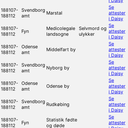
i Daisy
Se
188107-
Svendborg
Marstal
attester
188112
amt
i Daisy
Se
188107-
Medicolegale
Selvmord og
Fyn
attester
188112
landsogne
ulykker
i Daisy
Se
188107-
Odense
Middelfart by
attester
188112
amt
i Daisy
Se
188107-
Svendborg
Nyborg by
attester
188112
amt
i Daisy
Se
188107-
Odense
Odense by
attester
188112
amt
i Daisy
Se
188107-
Svendborg
Rudkøbing
attester
188112
amt
i Daisy
Se
188107-
Statistik fødte
Fyn
attester
188112
og døde