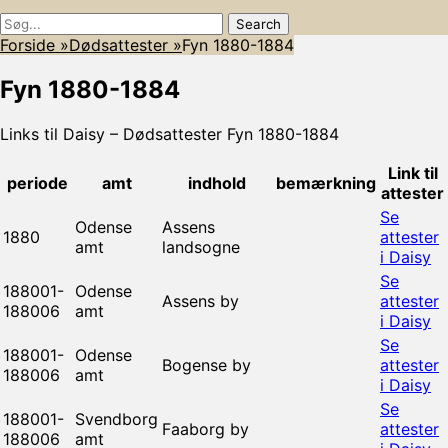
Søg
Søg
efter:
Forside
»
Dødsattester
»
Fyn 1880-1884
Fyn 1880-1884
Links til Daisy – Dødsattester Fyn 1880-1884
Link til
periode
amt
indhold
bemærkning
attester
Se
Odense
Assens
1880
attester
amt
landsogne
i Daisy
Se
188001-
Odense
Assens by
attester
188006
amt
i Daisy
Se
188001-
Odense
Bogense by
attester
188006
amt
i Daisy
Se
188001-
Svendborg
Faaborg by
attester
188006
amt