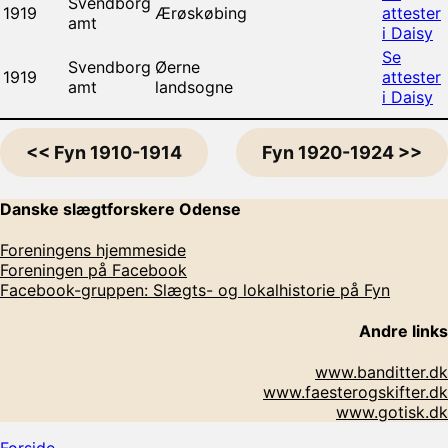
Svendborg
1919
Ærøskøbing
attester
amt
i Daisy
Se
Svendborg
Øerne
1919
attester
amt
landsogne
i Daisy
<< Fyn 1910-1914
Fyn 1920-1924 >>
Danske slægtforskere Odense
Foreningens hjemmeside
Foreningen på Facebook
Facebook-gruppen: Slægts- og lokalhistorie på Fyn
Andre links
www.banditter.dk
www.faesterogskifter.dk
www.gotisk.dk
Rul