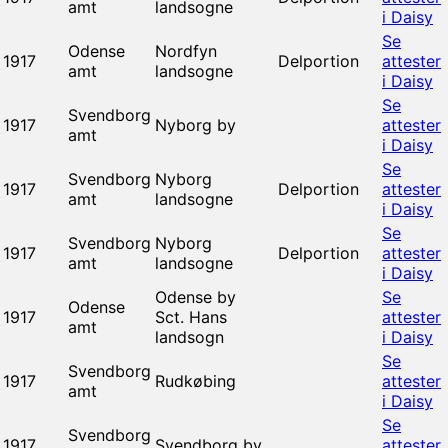
amt
landsogne
i Daisy
Se
Odense
Nordfyn
1917
Delportion
attester
amt
landsogne
i Daisy
Se
Svendborg
1917
Nyborg by
attester
amt
i Daisy
Se
Svendborg
Nyborg
1917
Delportion
attester
amt
landsogne
i Daisy
Se
Svendborg
Nyborg
1917
Delportion
attester
amt
landsogne
i Daisy
Odense by
Se
Odense
1917
Sct. Hans
attester
amt
landsogn
i Daisy
Se
Svendborg
1917
Rudkøbing
attester
amt
i Daisy
Se
Svendborg
1917
Svendborg by
attester