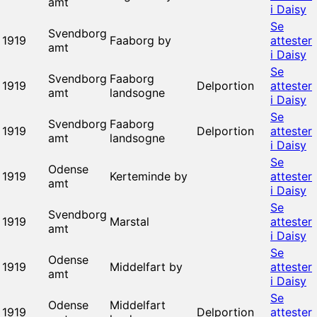
amt
i Daisy
Se
Svendborg
1919
Faaborg by
attester
amt
i Daisy
Se
Svendborg
Faaborg
1919
Delportion
attester
amt
landsogne
i Daisy
Se
Svendborg
Faaborg
1919
Delportion
attester
amt
landsogne
i Daisy
Se
Odense
1919
Kerteminde by
attester
amt
i Daisy
Se
Svendborg
1919
Marstal
attester
amt
i Daisy
Se
Odense
1919
Middelfart by
attester
amt
i Daisy
Se
Odense
Middelfart
1919
Delportion
attester