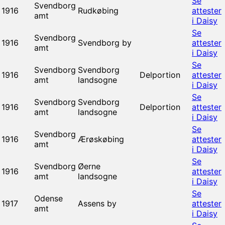
Se
Svendborg
1916
Rudkøbing
attester
amt
i Daisy
Se
Svendborg
1916
Svendborg by
attester
amt
i Daisy
Se
Svendborg
Svendborg
1916
Delportion
attester
amt
landsogne
i Daisy
Se
Svendborg
Svendborg
1916
Delportion
attester
amt
landsogne
i Daisy
Se
Svendborg
1916
Ærøskøbing
attester
amt
i Daisy
Se
Svendborg
Øerne
1916
attester
amt
landsogne
i Daisy
Se
Odense
1917
Assens by
attester
amt
i Daisy