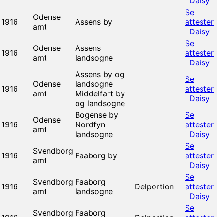
i Daisy
Se
Odense
1916
Assens by
attester
amt
i Daisy
Se
Odense
Assens
1916
attester
amt
landsogne
i Daisy
Assens by og
Se
Odense
landsogne
1916
attester
amt
Middelfart by
i Daisy
og landsogne
Bogense by
Se
Odense
1916
Nordfyn
attester
amt
landsogne
i Daisy
Se
Svendborg
1916
Faaborg by
attester
amt
i Daisy
Se
Svendborg
Faaborg
1916
Delportion
attester
amt
landsogne
i Daisy
Se
Svendborg
Faaborg