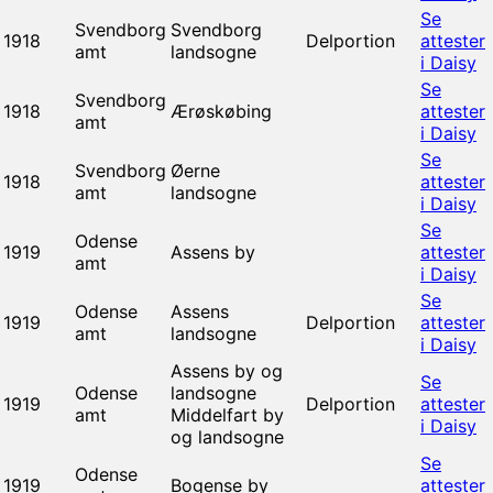
Se
Svendborg
Svendborg
1918
Delportion
attester
amt
landsogne
i Daisy
Se
Svendborg
1918
Ærøskøbing
attester
amt
i Daisy
Se
Svendborg
Øerne
1918
attester
amt
landsogne
i Daisy
Se
Odense
1919
Assens by
attester
amt
i Daisy
Se
Odense
Assens
1919
Delportion
attester
amt
landsogne
i Daisy
Assens by og
Se
Odense
landsogne
1919
Delportion
attester
amt
Middelfart by
i Daisy
og landsogne
Se
Odense
1919
Bogense by
attester