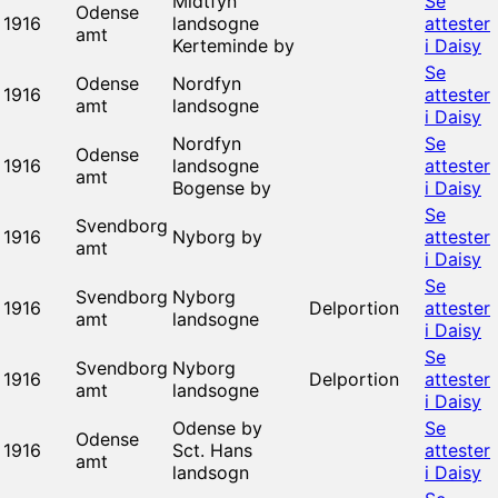
Midtfyn
Se
Odense
1916
landsogne
attester
amt
Kerteminde by
i Daisy
Se
Odense
Nordfyn
1916
attester
amt
landsogne
i Daisy
Nordfyn
Se
Odense
1916
landsogne
attester
amt
Bogense by
i Daisy
Se
Svendborg
1916
Nyborg by
attester
amt
i Daisy
Se
Svendborg
Nyborg
1916
Delportion
attester
amt
landsogne
i Daisy
Se
Svendborg
Nyborg
1916
Delportion
attester
amt
landsogne
i Daisy
Odense by
Se
Odense
1916
Sct. Hans
attester
amt
landsogn
i Daisy