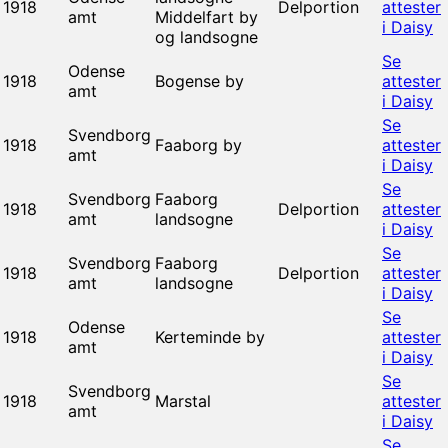
1918
Delportion
attester
amt
Middelfart by
i Daisy
og landsogne
Se
Odense
1918
Bogense by
attester
amt
i Daisy
Se
Svendborg
1918
Faaborg by
attester
amt
i Daisy
Se
Svendborg
Faaborg
1918
Delportion
attester
amt
landsogne
i Daisy
Se
Svendborg
Faaborg
1918
Delportion
attester
amt
landsogne
i Daisy
Se
Odense
1918
Kerteminde by
attester
amt
i Daisy
Se
Svendborg
1918
Marstal
attester
amt
i Daisy
Se