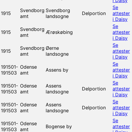
i Daisy
Se
Svendborg
Svendborg
1915
Delportion
attester
amt
landsogne
i Daisy
Se
Svendborg
1915
Ærøskøbing
attester
amt
i Daisy
Se
Svendborg
Øerne
1915
attester
amt
landsogne
i Daisy
Se
191501-
Odense
Assens by
attester
191503
amt
i Daisy
Se
191501-
Odense
Assens
Delportion
attester
191503
amt
landsogne
i Daisy
Se
191501-
Odense
Assens
Delportion
attester
191503
amt
landsogne
i Daisy
Se
191501-
Odense
Bogense by
attester
191503
amt