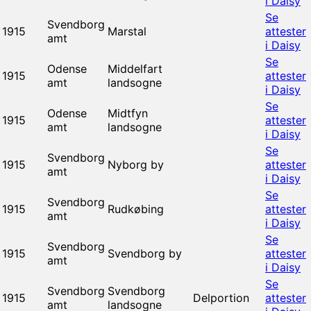
i Daisy
Se
Svendborg
1915
Marstal
attester
amt
i Daisy
Se
Odense
Middelfart
1915
attester
amt
landsogne
i Daisy
Se
Odense
Midtfyn
1915
attester
amt
landsogne
i Daisy
Se
Svendborg
1915
Nyborg by
attester
amt
i Daisy
Se
Svendborg
1915
Rudkøbing
attester
amt
i Daisy
Se
Svendborg
1915
Svendborg by
attester
amt
i Daisy
Se
Svendborg
Svendborg
1915
Delportion
attester
amt
landsogne