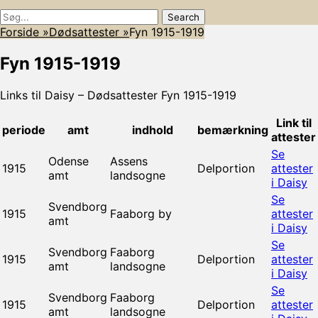
Søg
Søg
efter:
Forside
»
Dødsattester
»
Fyn 1915-1919
Fyn 1915-1919
Links til Daisy – Dødsattester Fyn 1915-1919
Link til
periode
amt
indhold
bemærkning
attester
Se
Odense
Assens
1915
Delportion
attester
amt
landsogne
i Daisy
Se
Svendborg
1915
Faaborg by
attester
amt
i Daisy
Se
Svendborg
Faaborg
1915
Delportion
attester
amt
landsogne
i Daisy
Se
Svendborg
Faaborg
1915
Delportion
attester
amt
landsogne