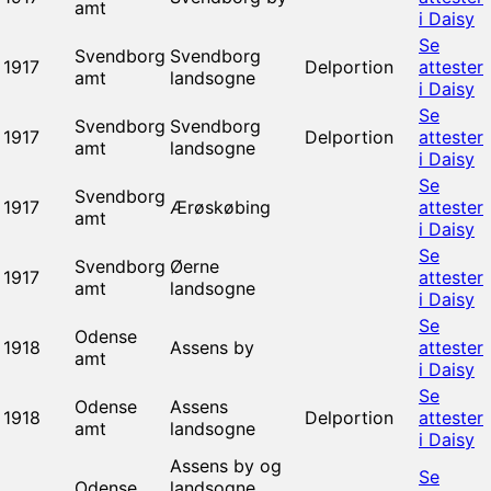
amt
i Daisy
Se
Svendborg
Svendborg
1917
Delportion
attester
amt
landsogne
i Daisy
Se
Svendborg
Svendborg
1917
Delportion
attester
amt
landsogne
i Daisy
Se
Svendborg
1917
Ærøskøbing
attester
amt
i Daisy
Se
Svendborg
Øerne
1917
attester
amt
landsogne
i Daisy
Se
Odense
1918
Assens by
attester
amt
i Daisy
Se
Odense
Assens
1918
Delportion
attester
amt
landsogne
i Daisy
Assens by og
Se
Odense
landsogne