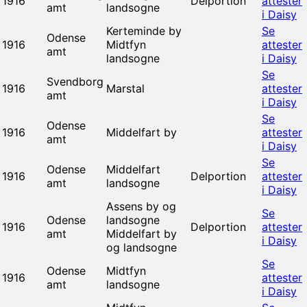
1916
Delportion
attester
amt
landsogne
i Daisy
Kerteminde by
Se
Odense
1916
Midtfyn
attester
amt
landsogne
i Daisy
Se
Svendborg
1916
Marstal
attester
amt
i Daisy
Se
Odense
1916
Middelfart by
attester
amt
i Daisy
Se
Odense
Middelfart
1916
Delportion
attester
amt
landsogne
i Daisy
Assens by og
Se
Odense
landsogne
1916
Delportion
attester
amt
Middelfart by
i Daisy
og landsogne
Se
Odense
Midtfyn
1916
attester
amt
landsogne
i Daisy