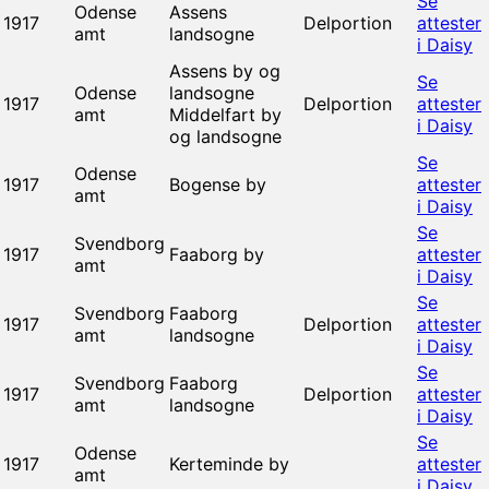
Se
Odense
Assens
1917
Delportion
attester
amt
landsogne
i Daisy
Assens by og
Se
Odense
landsogne
1917
Delportion
attester
amt
Middelfart by
i Daisy
og landsogne
Se
Odense
1917
Bogense by
attester
amt
i Daisy
Se
Svendborg
1917
Faaborg by
attester
amt
i Daisy
Se
Svendborg
Faaborg
1917
Delportion
attester
amt
landsogne
i Daisy
Se
Svendborg
Faaborg
1917
Delportion
attester
amt
landsogne
i Daisy
Se
Odense
1917
Kerteminde by
attester
amt
i Daisy